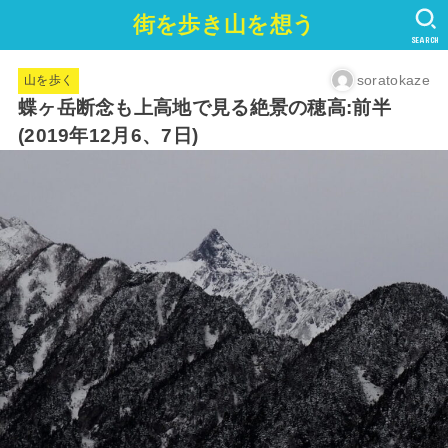
街を歩き山を想う
SEARCH
soratokaze
山を歩く
蝶ヶ岳断念も上高地で見る絶景の穂高:前半
(2019年12月6、7日)