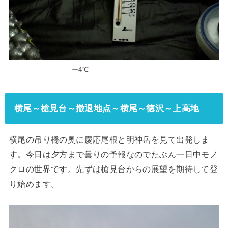
ー4℃
横尾～槍見台～撤退地点～横尾～徳沢～上高地
横尾の吊り橋の奥に慶応尾根と明神岳を見て出発しま
す。今日は夕方まで曇りの予報なのでたぶん一日中モノ
クロの世界です。先ずは槍見台からの展望を期待して登
り始めます。