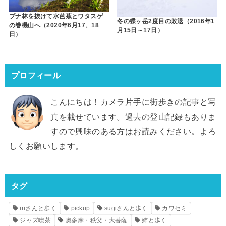
ブナ林を抜けて水芭蕉とワタスゲ
冬の蝶ヶ岳2度目の敗退（2016年1
の巻機山へ（2020年6月17、18
月15日～17日）
日）
プロフィール
こんにちは！カメラ片手に街歩きの記事と写
真を載せています。過去の登山記録もありま
すので興味のある方はお読みください。よろ
しくお願いします。
タグ
iriさんと歩く
pickup
sugiさんと歩く
カワセミ
ジャズ喫茶
奥多摩・秩父・大菩薩
姉と歩く