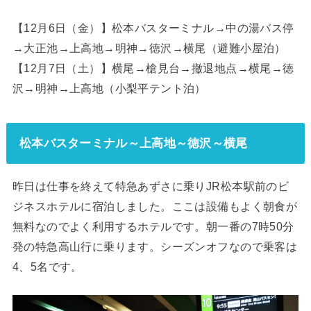
【12月6日（金）】松本バスターミナル→中の湯バス停
→大正池→上高地→明神→徳沢→横尾（避難小屋泊）
【12月7日（土）】横尾→槍見台→撤退地点→横尾→徳
沢→明神→上高地（小梨平テント泊）
松本バスターミナル～上高地～徳沢～横尾
昨日は仕事を終えて特急あずさに乗りJR松本駅前のビ
ジネスホテルに宿泊しました。ここは設備もよく朝食が
無料なのでよく利用するホテルです。朝一番の7時50分
発の特急高山行に乗ります。シーズンオフなので乗客は
4、5名です。