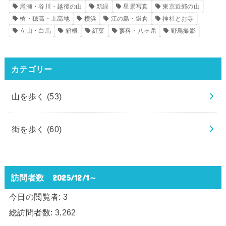
尾瀬・谷川・越後の山
新緑
星景写真
東京近郊の山
槍・穂高・上高地
横浜
江の島・鎌倉
神社とお寺
立山・白馬
箱根
紅葉
蓼科・八ヶ岳
野鳥撮影
カテゴリー
山を歩く
(53)
街を歩く
(60)
訪問者数 2025/12/1～
今日の閲覧者:
3
総訪問者数:
3,262