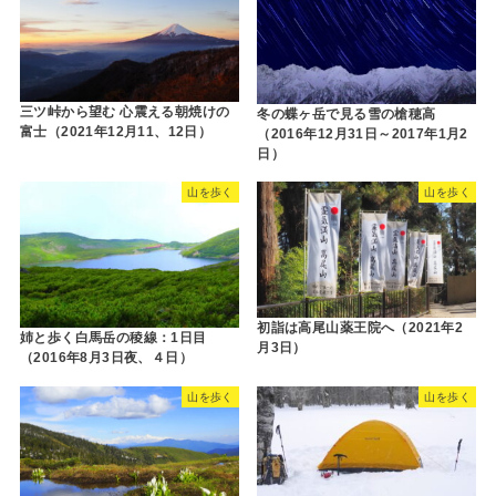
三ツ峠から望む 心震える朝焼けの
冬の蝶ヶ岳で見る雪の槍穂高
富士（2021年12月11、12日）
（2016年12月31日～2017年1月2
日）
山を歩く
山を歩く
初詣は高尾山薬王院へ（2021年2
姉と歩く白馬岳の稜線：1日目
月3日）
（2016年8月3日夜、４日）
山を歩く
山を歩く