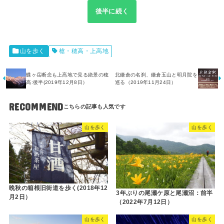
後半に続く
山を歩く
槍・穂高・上高地
蝶ヶ岳断念も上高地で見る絶景の穂
北鎌倉の名刹、鎌倉五山と明月院を
高:後半(2019年12月8日）
巡る（2019年11月24日）
RECOMMEND
山を歩く
山を歩く
晩秋の箱根旧街道を歩く(2018年12
3年ぶりの尾瀬ケ原と尾瀬沼：前半
月2日）
（2022年7月12日）
山を歩く
山を歩く