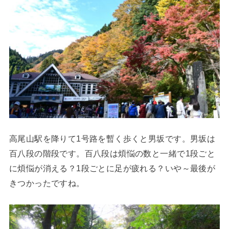
高尾山駅を降りて1号路を暫く歩くと男坂です。男坂は
百八段の階段です。百八段は煩悩の数と一緒で1段ごと
に煩悩が消える？1段ごとに足が疲れる？いや～最後が
きつかったですね。