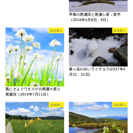
早春の尾瀬沼と尾瀬ヶ原：前半
（2016年4月8日、9日）
山を歩く
山を歩く
爺ヶ岳の白いライチョウ(2017年4
月21、22日)
風にそよぐワタスゲの尾瀬ケ原と
尾瀬沼（2019年7月11日）
山を歩く
山を歩く