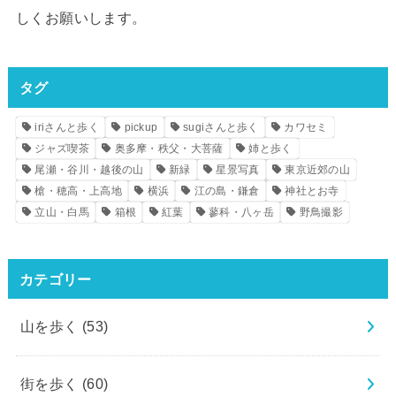
しくお願いします。
タグ
iriさんと歩く
pickup
sugiさんと歩く
カワセミ
ジャズ喫茶
奥多摩・秩父・大菩薩
姉と歩く
尾瀬・谷川・越後の山
新緑
星景写真
東京近郊の山
槍・穂高・上高地
横浜
江の島・鎌倉
神社とお寺
立山・白馬
箱根
紅葉
蓼科・八ヶ岳
野鳥撮影
カテゴリー
山を歩く
(53)
街を歩く
(60)