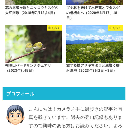
花の尾瀬ヶ原とニッコウキスゲの
ブナ林を抜けて水芭蕉とワタスゲ
大江湿原（2018年7月13,14日）
の巻機山へ（2020年6月17、18
日）
山を歩く
山を歩く
権現山バードサンクチュアリ
旅する蝶アサギマダラと緑響く御
（2023年7月5日）
射鹿池（2023年8月2日～3日）
プロフィール
こんにちは！カメラ片手に街歩きの記事と写
真を載せています。過去の登山記録もありま
すので興味のある方はお読みください。よろ