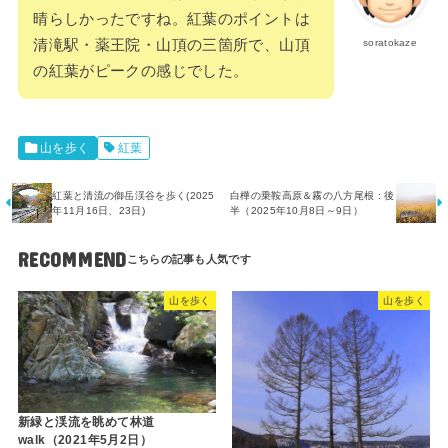
晴らしかったですね。紅葉のポイントは
清滝駅・薬王院・山頂の三箇所で、山頂
soratokaze
の紅葉がピークの感じでした。
山を歩く
紅葉
紅葉と清流の御岳渓谷を歩く(2025
白樺の乗鞍高原＆霧の八方尾根 : 後
年11月16日、23日)
半（2025年10月8日～9日）
RECOMMEND
山を歩く
山を歩く
新緑と渓流を眺めて林道
walk（2021年5月2日）