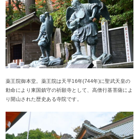
薬王院御本堂。薬王院は天平16年(744年)に聖武天皇の
勅命により東国鎮守の祈願寺として、高僧行基菩薩によ
り開山された歴史ある寺院です。