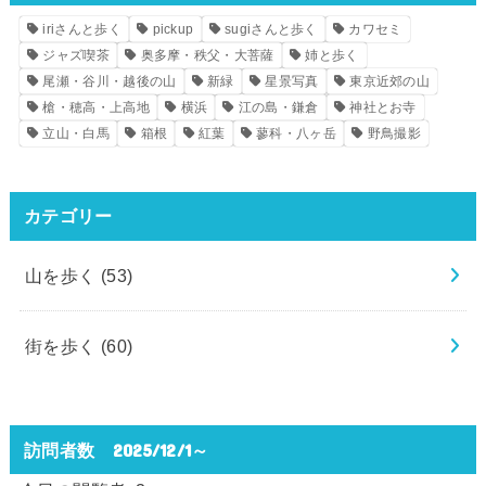
iriさんと歩く
pickup
sugiさんと歩く
カワセミ
ジャズ喫茶
奥多摩・秩父・大菩薩
姉と歩く
尾瀬・谷川・越後の山
新緑
星景写真
東京近郊の山
槍・穂高・上高地
横浜
江の島・鎌倉
神社とお寺
立山・白馬
箱根
紅葉
蓼科・八ヶ岳
野鳥撮影
カテゴリー
山を歩く
(53)
街を歩く
(60)
訪問者数 2025/12/1～