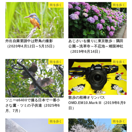
街を歩く
街を歩く
外出自粛要請中は野鳥の撮影
あじさいを撮りに東京散歩：隅田
（2020年4月12日～5月15日）
公園～浅草寺～不忍池～靖国神社
（2019年6月14日）
街を歩く
街を歩く
散歩の相棒オリンパス
ソニーα6400で撮る日本で一番小
OMD.EM10.MarkⅢ（2019年6月9
さな鷹・ツミの子供達（2025年6
日）
月、7月）
街を歩く
街を歩く