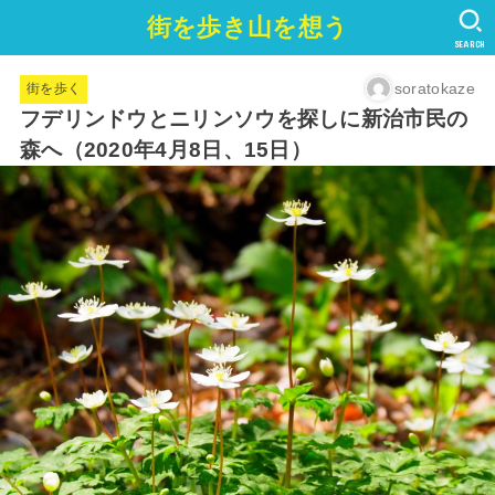
街を歩き山を想う
SEARCH
soratokaze
街を歩く
フデリンドウとニリンソウを探しに新治市民の
森へ（2020年4月8日、15日）