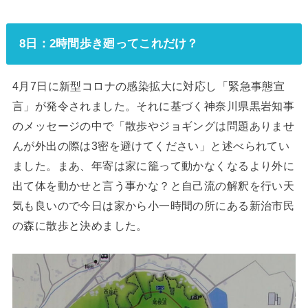
8日：2時間歩き廻ってこれだけ？
4月7日に新型コロナの感染拡大に対応し「緊急事態宣
言」が発令されました。それに基づく神奈川県黒岩知事
のメッセージの中で「散歩やジョギングは問題ありませ
んが外出の際は3密を避けてください」と述べられてい
ました。まあ、年寄は家に籠って動かなくなるより外に
出て体を動かせと言う事かな？と自己流の解釈を行い天
気も良いので今日は家から小一時間の所にある新治市民
の森に散歩と決めました。