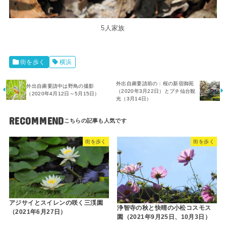
5人家族
街を歩く
横浜
外出自粛要請前の：桜の新宿御苑
外出自粛要請中は野鳥の撮影
（2020年3月22日）とプチ仙台観
（2020年4月12日～5月15日）
光（3月14日）
RECOMMEND
街を歩く
街を歩く
アジサイとスイレンの咲く三渓園
浄智寺の秋と快晴の小松コスモス
（2021年6月27日）
園（2021年9月25日、10月3日）