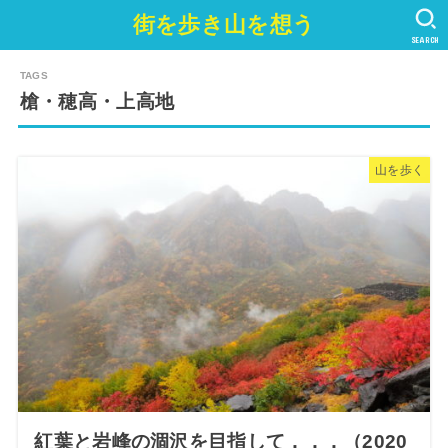
街を歩き山を想う
SEARCH
槍・穂高・上高地
山を歩く
紅葉と岩峰の涸沢を目指して．．．（2020