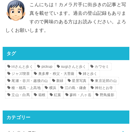
こんにちは！カメラ片手に街歩きの記事と写
真を載せています。過去の登山記録もありま
すので興味のある方はお読みください。よろ
しくお願いします。
タグ
iriさんと歩く
pickup
sugiさんと歩く
カワセミ
ジャズ喫茶
奥多摩・秩父・大菩薩
姉と歩く
尾瀬・谷川・越後の山
新緑
星景写真
東京近郊の山
槍・穂高・上高地
横浜
江の島・鎌倉
神社とお寺
立山・白馬
箱根
紅葉
蓼科・八ヶ岳
野鳥撮影
カテゴリー