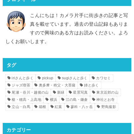
こんにちは！カメラ片手に街歩きの記事と写
真を載せています。過去の登山記録もありま
すので興味のある方はお読みください。よろ
しくお願いします。
タグ
iriさんと歩く
pickup
sugiさんと歩く
カワセミ
ジャズ喫茶
奥多摩・秩父・大菩薩
姉と歩く
尾瀬・谷川・越後の山
新緑
星景写真
東京近郊の山
槍・穂高・上高地
横浜
江の島・鎌倉
神社とお寺
立山・白馬
箱根
紅葉
蓼科・八ヶ岳
野鳥撮影
カテゴリー