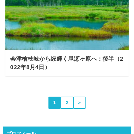
会津檜枝岐から緑輝く尾瀬ヶ原へ：後半（2
022年8月4日）
1
2
＞
プロフィール