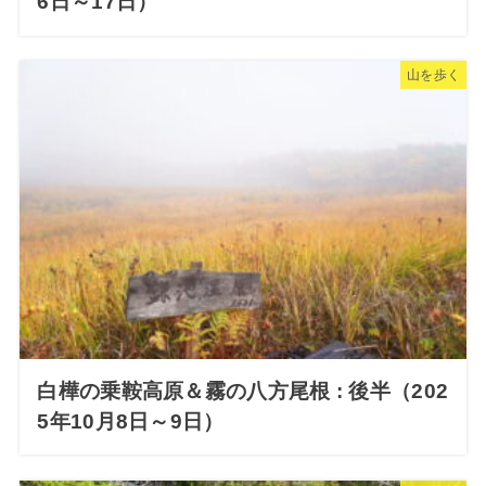
6日～17日）
山を歩く
白樺の乗鞍高原＆霧の八方尾根 : 後半（202
5年10月8日～9日）