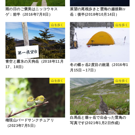
雨の日のご褒美はニッコウキス
展望の尾根歩きと雲海の越後駒ヶ
ゲ：前半（2016年7月8日）
岳：後半(2018年10月14日）
山を歩く
山を歩く
青空と霧氷の天狗岳（2018年11月
冬の蝶ヶ岳2度目の敗退（2016年1
17、18日）
月15日～17日）
山を歩く
山を歩く
白馬岳と爺ヶ岳で出会った雷鳥の
権現山バードサンクチュアリ
写真です(2021年1月2日作成)
（2023年7月5日）