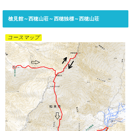
槍見館～西穂山荘～西穂独標～西穂山荘
コースマップ