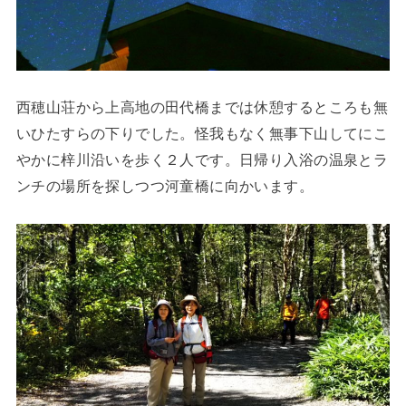
西穂山荘から上高地の田代橋までは休憩するところも無
いひたすらの下りでした。怪我もなく無事下山してにこ
やかに梓川沿いを歩く２人です。日帰り入浴の温泉とラ
ンチの場所を探しつつ河童橋に向かいます。