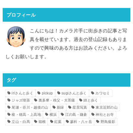
プロフィール
こんにちは！カメラ片手に街歩きの記事と写
真を載せています。過去の登山記録もありま
すので興味のある方はお読みください。よろ
しくお願いします。
タグ
iriさんと歩く
pickup
sugiさんと歩く
カワセミ
ジャズ喫茶
奥多摩・秩父・大菩薩
姉と歩く
尾瀬・谷川・越後の山
新緑
星景写真
東京近郊の山
槍・穂高・上高地
横浜
江の島・鎌倉
神社とお寺
立山・白馬
箱根
紅葉
蓼科・八ヶ岳
野鳥撮影