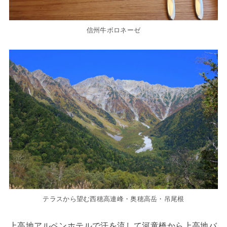
信州牛ボロネーゼ
テラスから望む西穂高連峰・奥穂高岳・吊尾根
上高地アルペンホテルで汗を流して河童橋から上高地バ