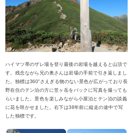
ハイマツ帯のザレ場を登り最後の岩場を越えると山頂で
す。残念ながら兄の奥さんは岩場の手前で引き返しまし
た。独標は360°さえぎる物のない景色が広がっており長
野在住のテン泊の方に笠ヶ岳をバックに写真を撮っても
らいました。景色を楽しみながら小屋泊とテン泊の談義
に花を咲かせました。右下は38年前に縦走の途中で写
した独標です。