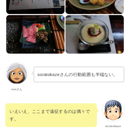
soratokazeさんの行動範囲も半端ない。
noriさん
いえいえ、ここまで遠征するのは偶々で
す。
soratokaze