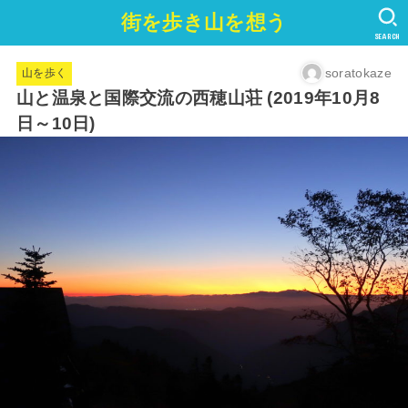
街を歩き山を想う
SEARCH
soratokaze
山を歩く
山と温泉と国際交流の西穂山荘 (2019年10月8
日～10日)