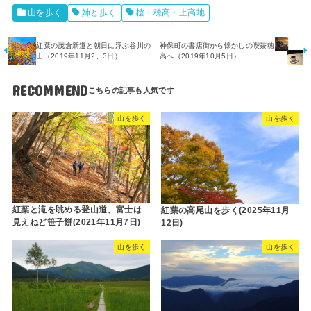
山を歩く
姉と歩く
槍・穂高・上高地
紅葉の茂倉新道と朝日に浮ぶ谷川の
神保町の書店街から懐かしの喫茶穂
山（2019年11月2、3日）
高へ（2019年10月5日）
RECOMMEND
山を歩く
山を歩く
紅葉と滝を眺める登山道、富士は
紅葉の高尾山を歩く(2025年11月
見えねど笹子餅(2021年11月7日)
12日)
山を歩く
山を歩く