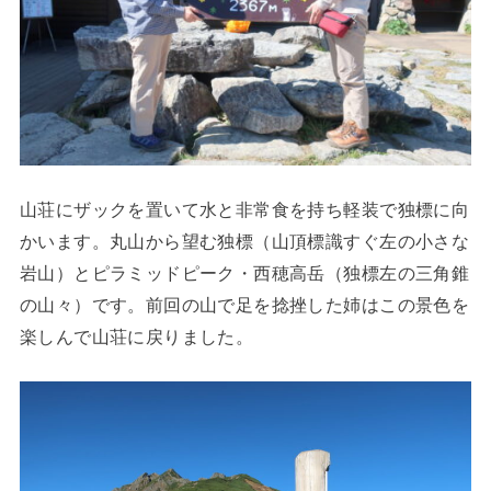
山荘にザックを置いて水と非常食を持ち軽装で独標に向
かいます。丸山から望む独標（山頂標識すぐ左の小さな
岩山）とピラミッドピーク・西穂高岳（独標左の三角錐
の山々）です。前回の山で足を捻挫した姉はこの景色を
楽しんで山荘に戻りました。